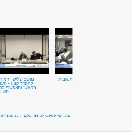
שאלות ותשובות
מושב שלישי: המוד
להסדר קבע - הער
המעשי והאפשרי במ
השווא
20 שנה לתהליך אוסלו - הצלחה ו/או כשלון
/
The Tami Steinmetz Center for Peace Research - מרכז תמי שטינמץ למחקרי שלום