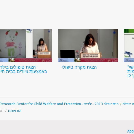
"אנחנו העתיד: טיפול נפשי
הצגת מקרה טיפולי
הצגת טיפולים בילדי
מות
באמצעות ציורים בבית היל
כנס אדלר 2013 - ילדים
/
The Adler Resea
השק
/
וטראומה
Abo