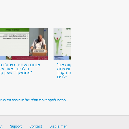
"כי יש לעץ תקווה אם
יכרת....": טראומה וצמיחה
בילדים באזור עי
פוסט טראומתית בקרב
מתמשך - שאין קץ לו"
ילדים
rch Center for Child Welfare and Protection - המרכז לחקר רווחת הילד ושלומו לזכרה של רנטה אדלר
ut
Support
Contact
Disclaimer