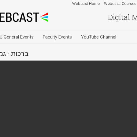
Webcast Home
Webcast: Courses
Digital 
U General Events
Faculty Events
YouTube Channel
ברכות - גמ