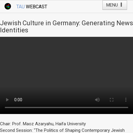
MENU
TAU
WEBCAST
Webcast Home
Youtube Channel
Webcast: Courses
Jewish Culture in Germany: Generating News
Tel Aviv University
Identities
Events
Live Webcast
TAU General Events
Faculty Events
YouTube Channel
Chair: Prof. Maoz Azaryahu, Haifa University
Second Session: "The Politics of Shaping Contemporary Jewish