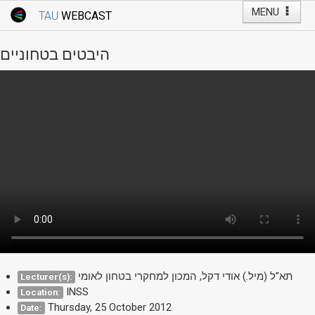
MENU
TAU
WEBCAST
Webcast Home
Youtube Channel
Webcast: Courses
היבטים בטחוניים
Tel Aviv University
Events
Live Webcast
TAU General Events
Faculty Events
YouTube Channel
תא"ל (מיל.) אודי דקל, המכון למחקרי בטחון לאומי
Lecturer(s):
INSS
Location:
Thursday, 25 October 2012
Date: