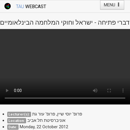
MENU
TAU
WEBCAST
Webcast Home
Youtube Channel
Webcast: Courses
דברי פתיחה - ישראל וחוקי המלחמה הבינלאומיים
Tel Aviv University
Events
Live Webcast
TAU General Events
Faculty Events
YouTube Channel
פרופ' יוסי שיין, פרופ' עזר גת
Lecturer(s):
אוניברסיטת תל אביב
Location:
Monday, 22 October 2012
Date: