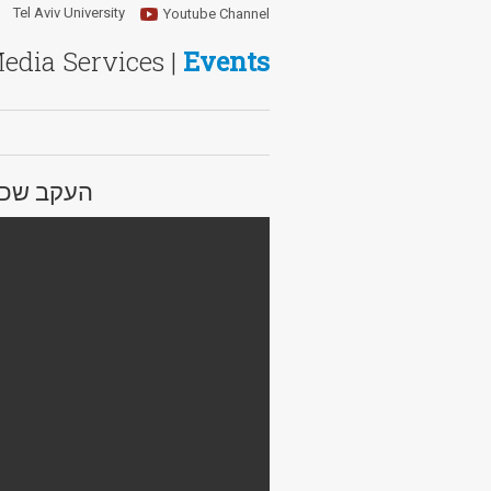
Tel Aviv University
Youtube Channel
Media Services |
Events
העקב שכופף את כ