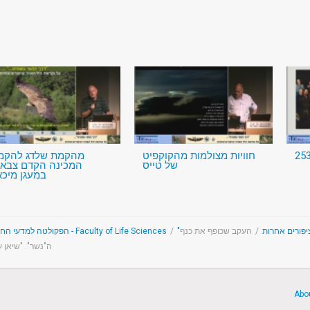
חוויות מצולמות מהקוקפיט
מהקמת שלדג להקמ
של טייס
המכינה הקדם צבאי
במעגן מיכא
הפקולטה למדעי החיים - Faculty of Life Sciences
/
העקב שכופף את כנף
/
"פורים אחרות
ה"נשר". "שיאן עולמי" שהפיל 12 מט
Abo