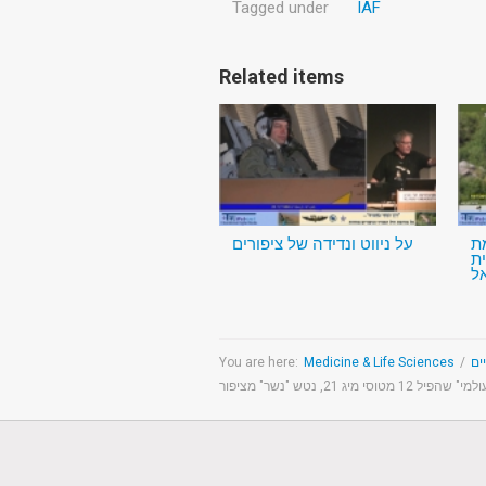
Tagged under
IAF
Related items
ת
על ניווט ונדידה של ציפורים
ת
ל
You are here:
Medicine & Life Sciences
/
וסי מיג 21, נטש "נשר" מציפור