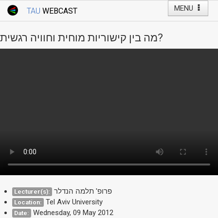
MENU
TAU
WEBCAST
Webcast Home
Youtube Channel
Webcast: Courses
מה בין קישוריות מוחית וחוויה רגשית?
Tel Aviv University
Events
Live Webcast
TAU General Events
Faculty Events
YouTube Channel
פרופ' תלמה הנדלר
Lecturer(s):
Tel Aviv University
Location:
Wednesday, 09 May 2012
Date: