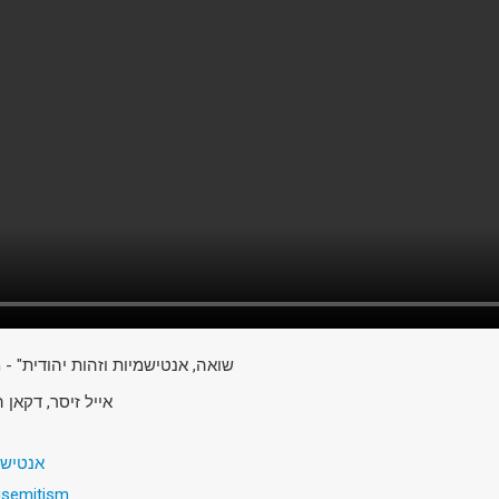
שואה, אנטישמיות וזהות יהודית" - 
אייל זיסר, דקאן
אנטישמ
isemitism