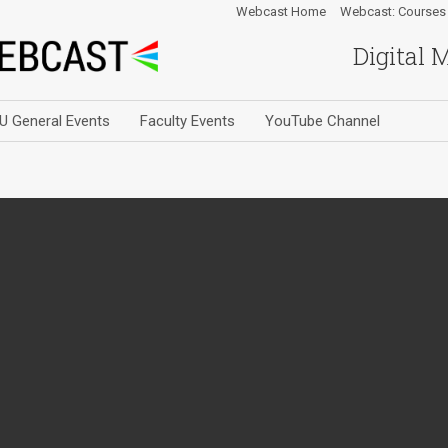
Webcast Home
Webcast: Courses
Digital 
U General Events
Faculty Events
YouTube Channel