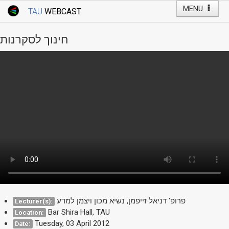
MENU
TAU
WEBCAST
Webcast Home
Youtube Channel
Webcast: Courses
חינוך לסקרנות
Tel Aviv University
Events
Live Webcast
TAU General Events
Faculty Events
YouTube Channel
פרופ' דניאל זייפמן, נשיא מכון ויצמן למדע
Lecturer(s):
Bar Shira Hall, TAU
Location:
Tuesday, 03 April 2012
Date: