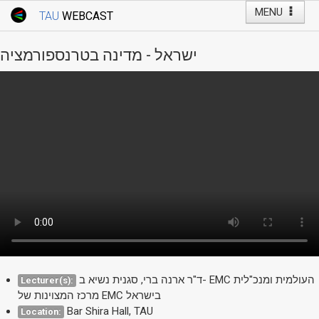
MENU
TAU
WEBCAST
Webcast Home
Youtube Channel
Webcast: Courses
ישראל - מדינה בטרנספורמציה
Tel Aviv University
Events
Live Webcast
TAU General Events
Faculty Events
YouTube Channel
ד"ר ארנה ברי, סגנית נשיא ב- EMC העולמית ומנכ"לית
Lecturer(s):
מרכז המצוינות של EMC בישראל
Bar Shira Hall, TAU
Location: