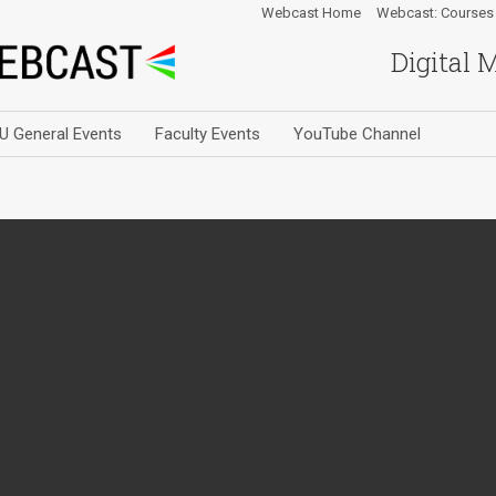
Webcast Home
Webcast: Courses
Digital 
U General Events
Faculty Events
YouTube Channel