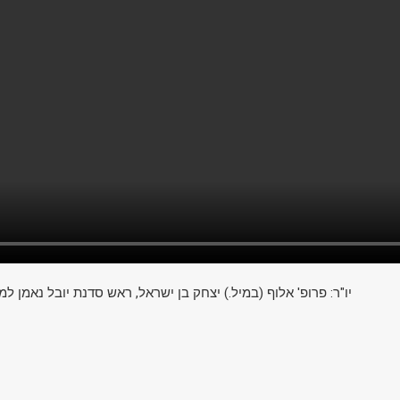
יו"ר: פרופ' אלוף (במיל.) יצחק בן ישראל, ראש סדנת יובל נאמן למד