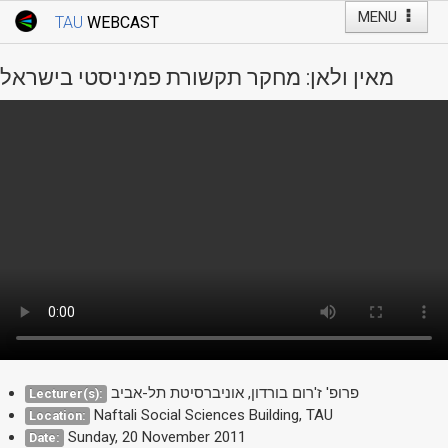
MENU
TAU
WEBCAST
Webcast Home
Youtube Channel
Webcast: Courses
מאין ולאן: מחקר תקשורת פמיניסטי בישראל
Tel Aviv University
Events
Live Webcast
TAU General Events
Faculty Events
YouTube Channel
פרופ' ז'רום בורדון, אוניברסיטת תל-אביב
Lecturer(s):
Naftali Social Sciences Building, TAU
Location:
Sunday, 20 November 2011
Date: