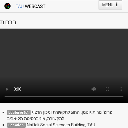
MENU
TAU
WEBCAST
Webcast Home
Youtube Channel
Webcast: Courses
ברכות
Tel Aviv University
Events
Live Webcast
TAU General Events
Faculty Events
YouTube Channel
פרופ' נורית גוטמן, החוג לתקשורת ומכון הרצוג
Lecturer(s):
לתקשורת, אוניברסיטת תל-אביב
Naftali Social Sciences Building, TAU
Location: