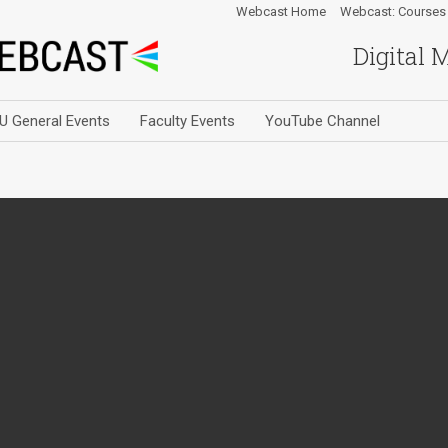
Webcast Home
Webcast: Courses
Digital 
U General Events
Faculty Events
YouTube Channel