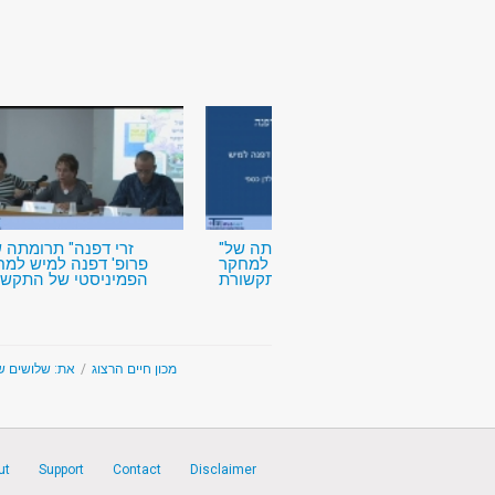
"זרי דפנה" תרומתה של
פרופ' דפנה למיש למחקר
פרופ' דפנה למיש למח
הפמיניסטי של התקשורת
הפמיניסטי של התקשו
את: שלושים ש
/
Chaim Herzog Institute for Communication, Society and Politics - מכון חיים הרצוג
ut
Support
Contact
Disclaimer