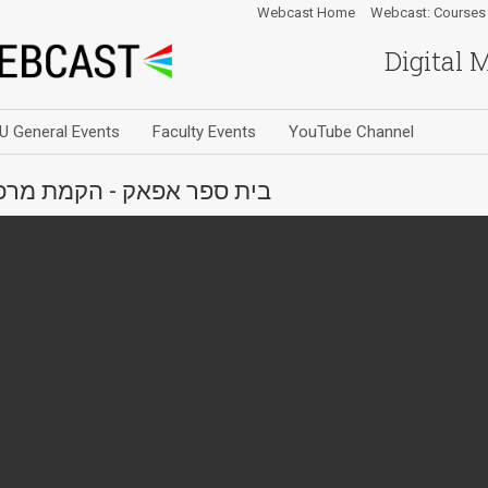
Webcast Home
Webcast: Courses
Digital 
U General Events
Faculty Events
YouTube Channel
בית ספר אפאק - הקמת מרכז 