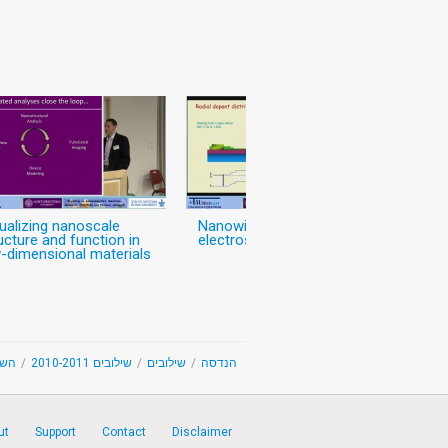
ualizing nanoscale
Nanowires go
ucture and function in
electrostatic
-dimensional materials
השק
/
שילובים 2010-2011
/
שילובים
/
Engineering - הנדסה
ut
Support
Contact
Disclaimer