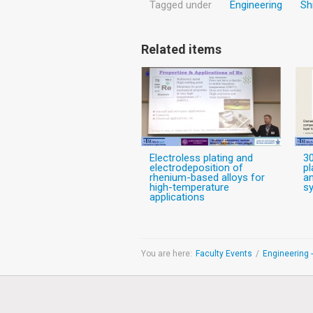
Tagged under
Engineering
Sh
Related items
Electroless plating and
30
electrodeposition of
pl
rhenium-based alloys for
a
high-temperature
s
applications
You are here:
Faculty Events
/