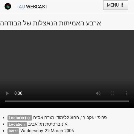
MENU
TAU
WEBCAST
Webcast Home
Youtube Channel
Webcast: Courses
ארבע האמיתות הנאצלות של הבודהה
Tel Aviv University
Events
Live Webcast
TAU General Events
Faculty Events
YouTube Channel
פרופ' יעקב רז, החוג ללימודי מזרח אסיה
Lecturer(s):
אוניברסיטת תל אביב
Location:
Wednesday, 22 March 2006
Date: