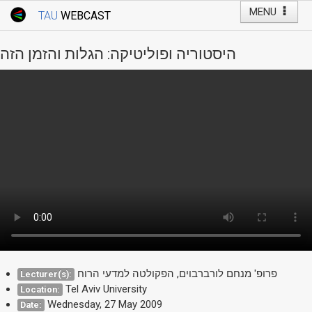
MENU
TAU
WEBCAST
Webcast Home
Youtube Channel
Webcast: Courses
היסטוריה ופוליטיקה: הגלות והזמן הזה
Tel Aviv University
Events
Live Webcast
TAU General Events
Faculty Events
YouTube Channel
פרופ' מנחם לורברבוים, הפקולטה למדעי הרוח
Lecturer(s):
Tel Aviv University
Location:
Wednesday, 27 May 2009
Date: