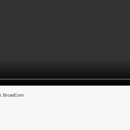
שלמה מרקל, סגן נשיא, BroadCom