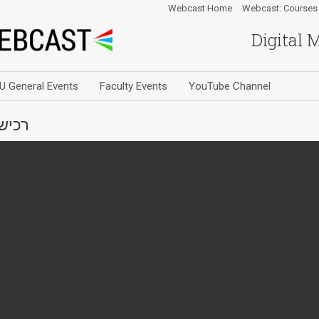
Webcast Home
Webcast: Courses
Digital 
U General Events
Faculty Events
YouTube Channel
רכישו