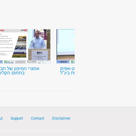
שת"פ בין סטארט-אפים
אתגרי המימון של חב
ישראליים וחברות בינ"ל
בתחום הקלינ
ut
Support
Contact
Disclaimer