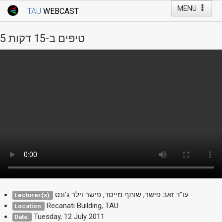
MENU
TAU
WEBCAST
Webcast Home
Youtube Channel
Webcast: Courses
5 טיפים ב-15 דקות
Tel Aviv University
Events
Live Webcast
TAU General Events
Faculty Events
YouTube Channel
עו"ד זאב פישר, שותף מייסד, פישר וילר ג'ונס
Lecturer(s):
Recanati Building, TAU
Location:
Tuesday, 12 July 2011
Date: