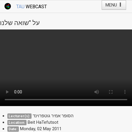
MENU
TAU
WEBCAST
Webcast Home
Youtube Channel
Webcast: Courses
על "שואה שלנו
Tel Aviv University
Events
Live Webcast
TAU General Events
Faculty Events
YouTube Channel
הסופר אמיר גוטפרוינד
Lecturer(s):
Beit HaTefutsot
Location:
Monday, 02 May 2011
Date: