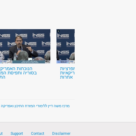
נקודת המבט של המפרציות
הנוכחות האמריקא
ובעלות ברית אמריקאיות
בסוריה ותפיסת המז
אחרות
התי
The Moshe Dayan Center for Middle Eastern and African Studies - מרכז משה דיין ללימודי המזרח התיכון ואפריקה
ut
Support
Contact
Disclaimer