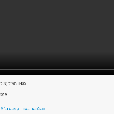
תא"ל (מיל.) אודי דקל, מנהל מכון, INSS
2019
המלחמה בסוריה, מבט מ־ 2019: מנצחים, מפסידים ובריתות משתנות