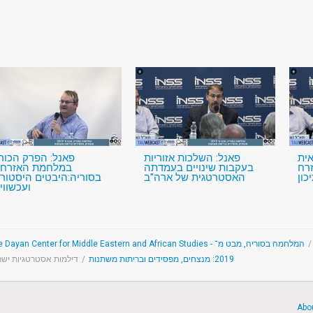
ית
פאנל: השלכות אזוריות
פאנל: הפרק הכורד
רח
בעקבות שינויים בעמדתה
במלחמת האזרחי
כון
האסטרטגית של ארה"ב
בסוריה:היבטים היסטורי
ועכשווי
המלחמה בסוריה, מבט מ־
/
דילמות אסטרטגיות ישר
/
2019: מנצחים, מפסידים ובריתות משתנות
Abo