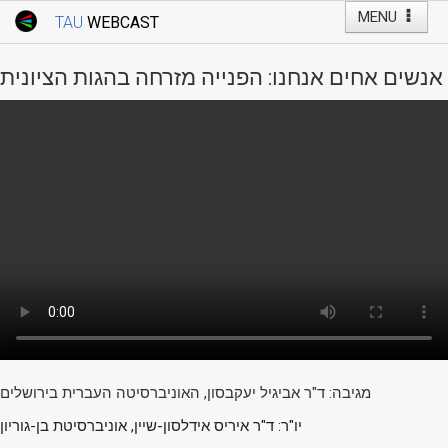
MENU
TAU
WEBCAST
Webcast Home
Youtube Channel
Webcast: Courses
אנשים אחים אנחנו: הפנייה מזרחה בהגות הציונית
Tel Aviv University
Events
Live Webcast
TAU General Events
Faculty Events
YouTube Channel
מגיבה: ד"ר אביגיל יעקבסון, האוניברסיטה העברית בירושלים
יו"ר: ד"ר איריס אידלסון-שיין, אוניברסיטת בן-גוריון